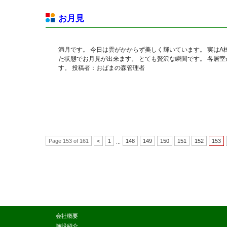
お月見
満月です。 今日は雲がかからず美しく輝いています。 実は
た状態でお月見が出来ます。 とても贅沢な瞬間です。 各居
す。 投稿者：おばまの森管理者
Page 153 of 161
<
1
148
149
150
151
152
153
...
会社概要
施設紹介